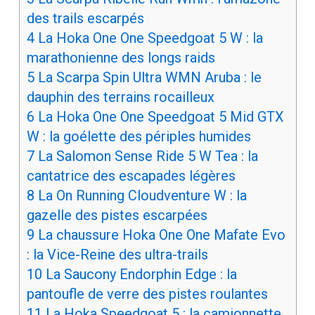
des trails escarpés
4
La Hoka One One Speedgoat 5 W : la
marathonienne des longs raids
5
La Scarpa Spin Ultra WMN Aruba : le
dauphin des terrains rocailleux
6
La Hoka One One Speedgoat 5 Mid GTX
W : la goélette des périples humides
7
La Salomon Sense Ride 5 W Tea : la
cantatrice des escapades légères
8
La On Running Cloudventure W : la
gazelle des pistes escarpées
9
La chaussure Hoka One One Mafate Evo
: la Vice-Reine des ultra-trails
10
La Saucony Endorphin Edge : la
pantoufle de verre des pistes roulantes
11
La Hoka Speedgoat 5 : la camionnette