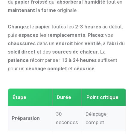
du
papier froissé
qui
absorbera
l’
humidité
tout en
maintenant
la
forme
originale.
Changez
le
papier
toutes les
2-3 heures
au début,
puis
espacez
les
remplacements
.
Placez
vos
chaussures
dans un
endroit
bien
ventilé
, à l’
abri
du
soleil direct
et des
sources de chaleur
. La
patience
récompense :
12 à 24 heures
suffisent
pour un
séchage complet
et
sécurisé
.
Étape
Durée
Point critique
30
Délaçage
Préparation
secondes
complet