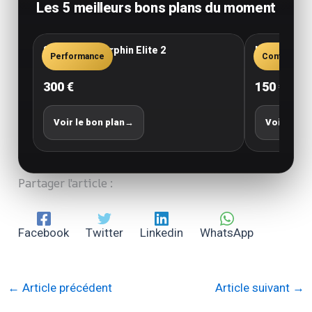
Les 5 meilleurs bons plans du moment
Saucony Endorphin Elite 2
New Balance
Performance
Confort
300 €
150 €
Voir le bon plan
→
Voir le bo
Partager l'article :
Facebook
Twitter
Linkedin
WhatsApp
←
Article précédent
Article suivant
→