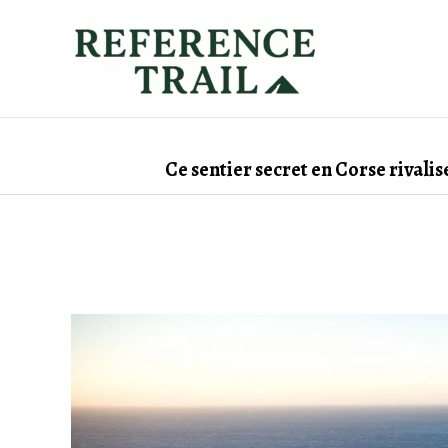
Aller
au
contenu
Ce sentier secret en Corse rivali