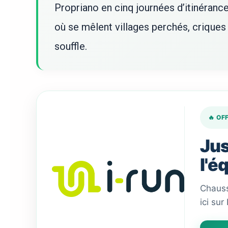
Propriano en cinq journées d’itinérance
où se mêlent villages perchés, crique
souffle.
🔥 OF
Jus
l'é
Chauss
ici sur