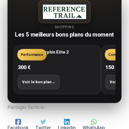
SHOPPING
Les 5 meilleurs bons plans du moment
Saucony Endorphin Elite 2
New Balance
Performance
Confort
300 €
150 €
Voir le bon plan
→
Voir le bo
Partager l'article :
Facebook
Twitter
Linkedin
WhatsApp