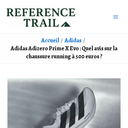
Aller
au
contenu
Accueil
Adidas
Adidas Adizero Prime X Evo : Quel avis sur la
chaussure running à 500 euros ?