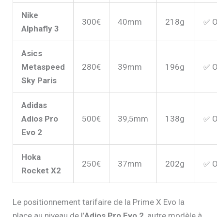
Nike
300€
40mm
218g
✅ O
Alphafly 3
Asics
Metaspeed
280€
39mm
196g
✅ O
Sky Paris
Adidas
Adios Pro
500€
39,5mm
138g
✅ O
Evo 2
Hoka
250€
37mm
202g
✅ O
Rocket X2
Le positionnement tarifaire de la Prime X Evo la
place au niveau de l’
Adios Pro Evo 2
, autre modèle à