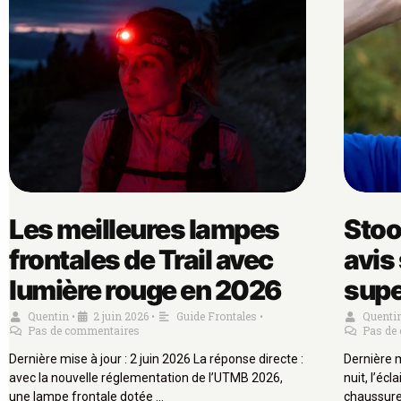
Les meilleures lampes
Stoo
frontales de Trail avec
avis 
lumière rouge en 2026
supe
Quentin
2 juin 2026
Guide Frontales
Quenti
•
•
•
Pas de commentaires
Pas de
Dernière mise à jour : 2 juin 2026 La réponse directe :
Dernière m
avec la nouvelle réglementation de l’UTMB 2026,
nuit, l’écl
une lampe frontale dotée …
chaussures