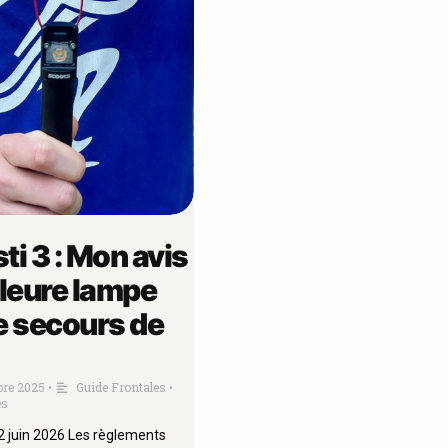
ti 3 : Mon avis
lleure lampe
e secours de
bre 2025
Guide Frontales
•
•
es
 2 juin 2026 Les règlements