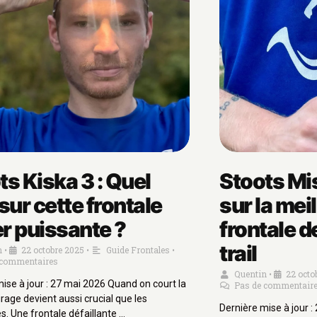
ts Kiska 3 : Quel
Stoots Mis
sur cette frontale
sur la mei
r puissante ?
frontale d
trail
n
22 octobre 2025
Guide Frontales
•
•
•
 commentaires
Quentin
22 octo
•
ise à jour : 27 mai 2026 Quand on court la
Pas de commentair
airage devient aussi crucial que les
Dernière mise à jour :
. Une frontale défaillante …