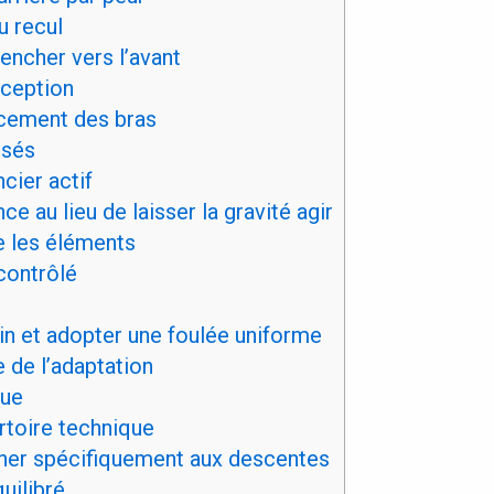
u recul
 pencher vers l’avant
oception
acement des bras
ssés
cier actif
ce au lieu de laisser la gravité agir
re les éléments
 contrôlé
ain et adopter une foulée uniforme
 de l’adaptation
que
toire technique
aîner spécifiquement aux descentes
uilibré