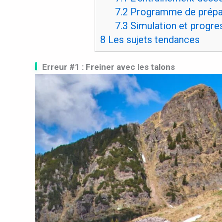
7.2
Programme de prépar
7.3
Simulation et progre
8
Les sujets tendances
Erreur #1 : Freiner avec les talons