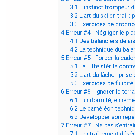
3.1
L’instinct trompeur d
3.2
L’art du ski en trail :
3.3
Exercices de propri
4
Erreur #4 : Négliger le pl
4.1
Des balanciers délai
4.2
La technique du balan
5
Erreur #5 : Forcer la caden
5.1
La lutte stérile cont
5.2
L’art du lâcher-prise
5.3
Exercices de fluidité
6
Erreur #6 : Ignorer le terr
6.1
L’uniformité, ennemie
6.2
Le caméléon techni
6.3
Développer son réper
7
Erreur #7 : Ne pas s’entr
7.1
L’entraînement déséq