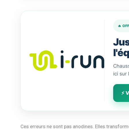
🔥 OF
Jus
l'é
Chauss
ici sur
⚡ V
Ces erreurs ne sont pas anodines. Elles transform