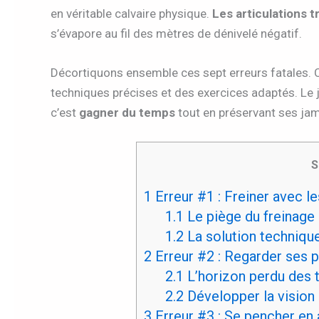
en véritable calvaire physique.
Les articulations t
s’évapore au fil des mètres de dénivelé négatif.
Décortiquons ensemble ces sept erreurs fatales. C
techniques précises et des exercices adaptés. Le j
c’est
gagner du temps
tout en préservant ses jamb
S
1
Erreur #1 : Freiner avec le
1.1
Le piège du freinage 
1.2
La solution technique
2
Erreur #2 : Regarder ses pi
2.1
L’horizon perdu des t
2.2
Développer la vision
3
Erreur #3 : Se pencher en 