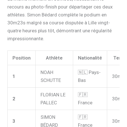
recours au photo-finish pour départager ces deux
athlètes. Simon Bédard complète le podium en
30m23s malgré sa course disputée à Lille vingt-
quatre heures plus tôt, démontrant une régularité
impressionnante.
Position
Athlète
Nationalité
Temp
NOAH
🇳🇱 Pays-
1
30m0
SCHUTTE
Bas
FLORIAN LE
🇫🇷
2
30m0
PALLEC
France
SIMON
🇫🇷
3
30m2
BÉDARD
France