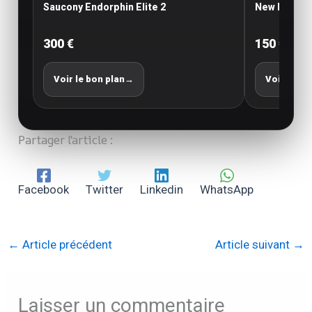
Saucony Endorphin Elite 2
New Balance
300 €
150 €
Voir le bon plan
→
Voir le bo
Partager l'article :
Facebook
Twitter
Linkedin
WhatsApp
←
Article précédent
Article suivant
→
Laisser un commentaire