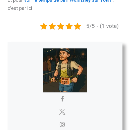
Et pour
voir le temps de Jim Walmsley sur 10km
,
c’est par ici !
5/5 - (1 vote)