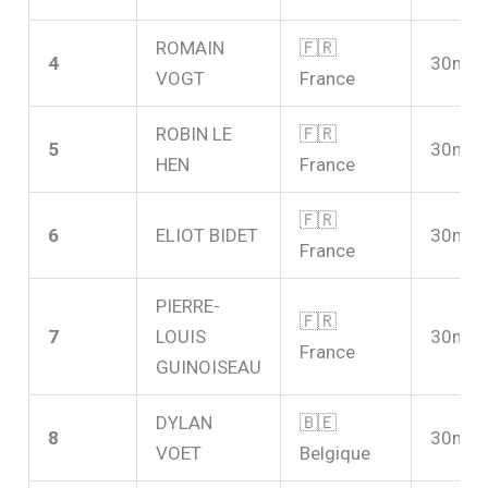
ROMAIN
🇫🇷
4
30m2
VOGT
France
ROBIN LE
🇫🇷
5
30m3
HEN
France
🇫🇷
6
ELIOT BIDET
30m4
France
PIERRE-
🇫🇷
7
LOUIS
30m4
France
GUINOISEAU
DYLAN
🇧🇪
8
30m4
VOET
Belgique