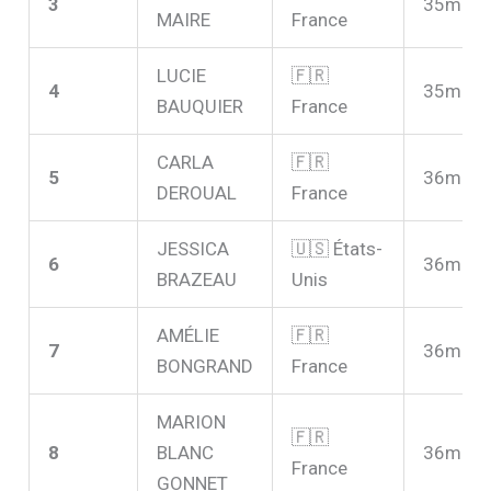
3
35m56
MAIRE
France
LUCIE
🇫🇷
4
35m59
BAUQUIER
France
CARLA
🇫🇷
5
36m11
DEROUAL
France
JESSICA
🇺🇸 États-
6
36m26
BRAZEAU
Unis
AMÉLIE
🇫🇷
7
36m35
BONGRAND
France
MARION
🇫🇷
8
BLANC
36m57
France
GONNET