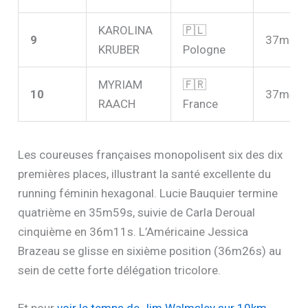
KAROLINA
🇵🇱
9
37m34
KRUBER
Pologne
MYRIAM
🇫🇷
10
37m40
RAACH
France
Les coureuses françaises monopolisent six des dix
premières places, illustrant la santé excellente du
running féminin hexagonal. Lucie Bauquier termine
quatrième en 35m59s, suivie de Carla Deroual
cinquième en 36m11s. L’Américaine Jessica
Brazeau se glisse en sixième position (36m26s) au
sein de cette forte délégation tricolore.