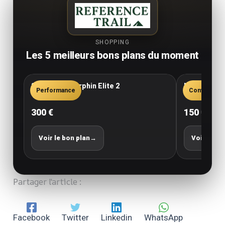
SHOPPING
Les 5 meilleurs bons plans du moment
Saucony Endorphin Elite 2
New Balance
Performance
Confort
300 €
150 €
Voir le bon plan
→
Voir le bo
Partager l'article :