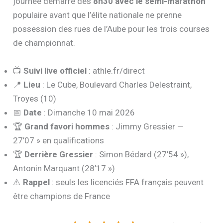
idéales pour des
chronos rapides
. Départ et arrivée
au
Cube, Boulevard Charles Delestraint
. La
journée démarre dès
8h30 avec le semi-marathon
populaire avant que l’élite nationale ne prenne
possession des rues de l’Aube pour les trois courses
de championnat.
📺
Suivi live officiel
: athle.fr/direct
📍
Lieu
: Le Cube, Boulevard Charles Delestraint,
Troyes (10)
📅
Date
: Dimanche 10 mai 2026
🏆
Grand favori hommes
: Jimmy Gressier —
27’07 » en qualifications
🏆
Derrière Gressier
: Simon Bédard (27’54 »),
Antonin Marquant (28’17 »)
⚠️
Rappel
: seuls les licenciés FFA français peuvent