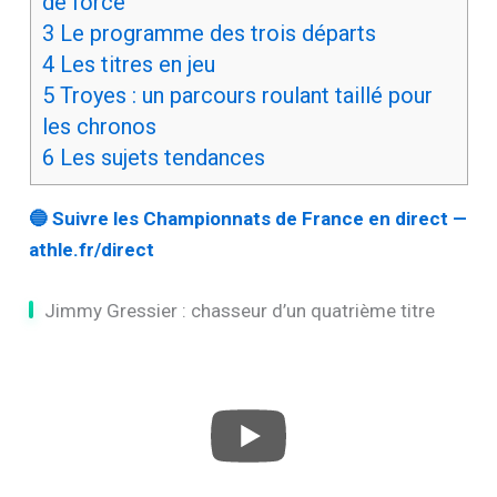
quatrième titre
2
Chez les femmes : l’outsider en position
de force
3
Le programme des trois départs
4
Les titres en jeu
5
Troyes : un parcours roulant taillé pour
les chronos
6
Les sujets tendances
🔵 Suivre les Championnats de France en direct —
athle.fr/direct
Jimmy Gressier : chasseur d’un quatrième titre