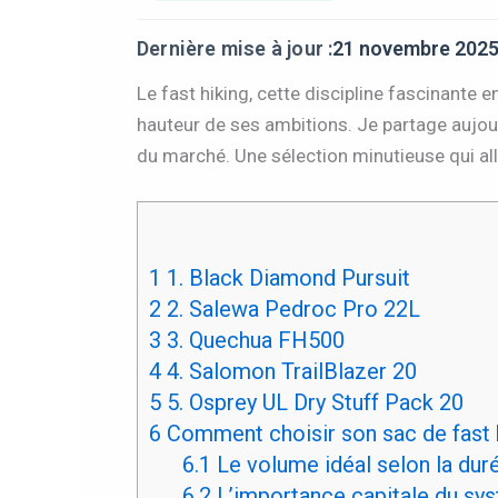
Dernière mise à jour :
21 novembre 202
Le fast hiking, cette discipline fascinante 
hauteur de ses ambitions. Je partage aujou
du marché. Une sélection minutieuse qui alli
1
1. Black Diamond Pursuit
2
2. Salewa Pedroc Pro 22L
3
3. Quechua FH500
4
4. Salomon TrailBlazer 20
5
5. Osprey UL Dry Stuff Pack 20
6
Comment choisir son sac de fast h
6.1
Le volume idéal selon la dur
6.2
L’importance capitale du sy