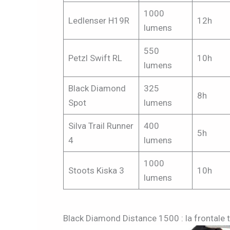
1000
Ledlenser H19R
12h
lumens
550
Petzl Swift RL
10h
lumens
Black Diamond
325
8h
Spot
lumens
Silva Trail Runner
400
5h
4
lumens
1000
Stoots Kiska 3
10h
lumens
Black Diamond Distance 1500 : la frontale 