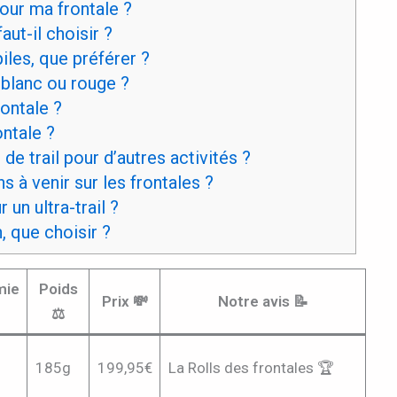
our ma frontale ?
ut-il choisir ?
iles, que préférer ?
 blanc ou rouge ?
ontale ?
ntale ?
 de trail pour d’autres activités ?
s à venir sur les frontales ?
 un ultra-trail ?
 que choisir ?
mie
Poids
Prix 💸
Notre avis 📝
⚖️
185g
199,95€
La Rolls des frontales 🏆