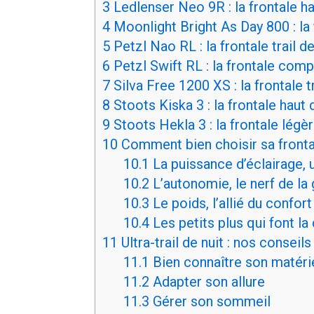
3
Ledlenser Neo 9R : la frontale 
4
Moonlight Bright As Day 800 : la 
5
Petzl Nao RL : la frontale trail 
6
Petzl Swift RL : la frontale compa
7
Silva Free 1200 XS : la frontale tr
8
Stoots Kiska 3 : la frontale haut
9
Stoots Hekla 3 : la frontale légèr
10
Comment bien choisir sa frontal
10.1
La puissance d’éclairage, u
10.2
L’autonomie, le nerf de la g
10.3
Le poids, l’allié du confort
10.4
Les petits plus qui font la
11
Ultra-trail de nuit : nos consei
11.1
Bien connaître son matéri
11.2
Adapter son allure
11.3
Gérer son sommeil