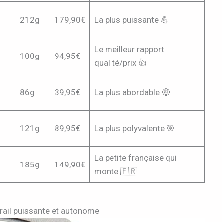
212g
179,90€
La plus puissante 💪
Le meilleur rapport
100g
94,95€
qualité/prix 👍
86g
39,95€
La plus abordable 🤑
121g
89,95€
La plus polyvalente 🎯
La petite française qui
185g
149,90€
monte 🇫🇷
trail puissante et autonome