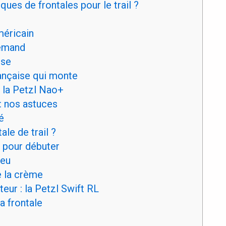
ues de frontales pour le trail ?
é
méricain
lemand
ise
ançaise qui monte
 la Petzl Nao+
 : nos astuces
é
le de trail ?
 pour débuter
ieu
e la crème
ur : la Petzl Swift RL
 frontale