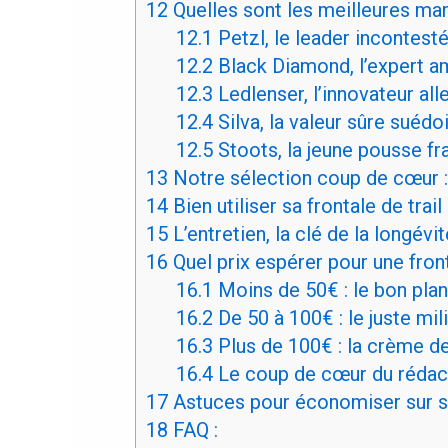
12
Quelles sont les meilleures marq
12.1
Petzl, le leader incontest
12.2
Black Diamond, l’expert a
12.3
Ledlenser, l’innovateur al
12.4
Silva, la valeur sûre suédo
12.5
Stoots, la jeune pousse fr
13
Notre sélection coup de cœur :
14
Bien utiliser sa frontale de trail
15
L’entretien, la clé de la longévit
16
Quel prix espérer pour une fronta
16.1
Moins de 50€ : le bon plan
16.2
De 50 à 100€ : le juste mil
16.3
Plus de 100€ : la crème d
16.4
Le coup de cœur du rédacte
17
Astuces pour économiser sur sa
18
FAQ :