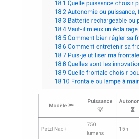
18.1
Quelle puissance choisir p
18.2
Autonomie ou puissance, fa
18.3
Batterie rechargeable ou p
18.4
Vaut-il mieux un éclairage
18.5
Comment bien régler sa fr
18.6
Comment entretenir sa fro
18.7
Puis-je utiliser ma frontale
18.8
Quelles sont les innovation
18.9
Quelle frontale choisir pour
18.10
Frontale ou lampe à main,
Puissance
Autono
Modèle 🔦
💡
⏳
750
Petzl Nao+
15h
lumens