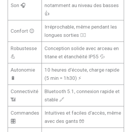
Son 🎧
notamment au niveau des basses
👍
Irréprochable, même pendant les
Confort 😊
longues sorties 🏃‍♂️
Robustesse
Conception solide avec arceau en
💪
titane et étanchéité IP55 💦
Autonomie
10 heures d’écoute, charge rapide
🔋
(5 min = 1h30) ⚡️
Connectivité
Bluetooth 5.1, connexion rapide et
📶
stable 🔗
Commandes
Intuitives et faciles d’accès, même
🎛️
avec des gants 🧤